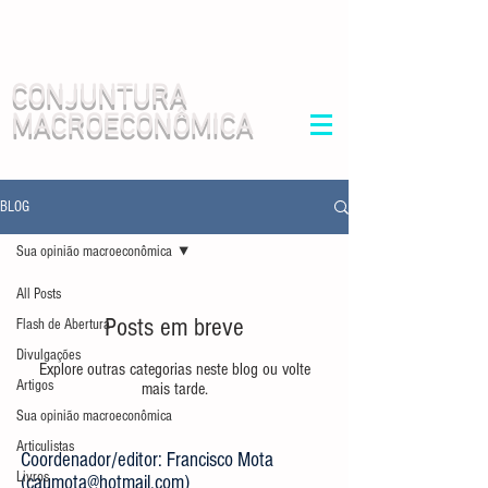
CONJUNTURA
MACROECONÔMICA
BLOG
Sua opinião macroeconômica
All Posts
Posts em breve
Flash de Abertura
Divulgações
Explore outras categorias neste blog ou volte
Artigos
mais tarde.
Sua opinião macroeconômica
Articulistas
Coordenador/editor: Francisco Mota
Livros
(
caumota@hotmail.com
)